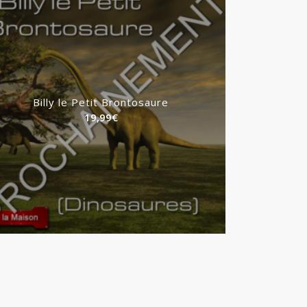
Billy le Petit Brontosaure
19,99
€