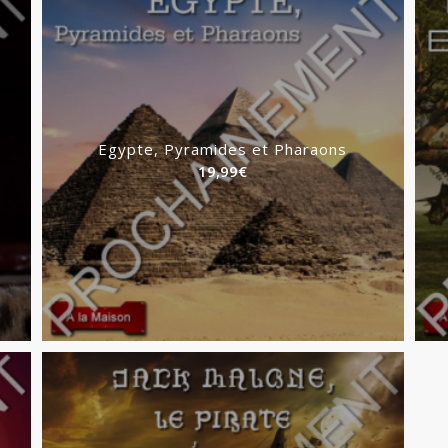
Egypte, Pyramides et Pharaons
19,99
€