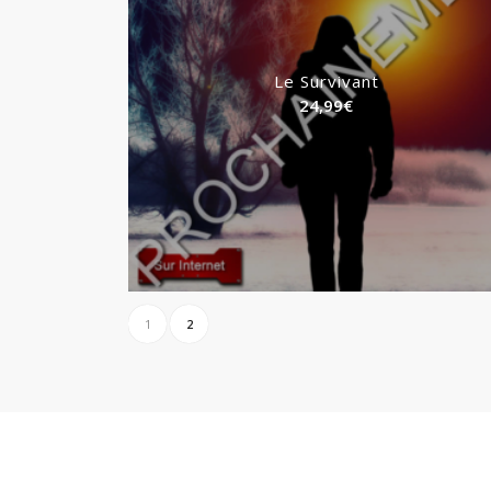
Le Survivant
24,99
€
1
2